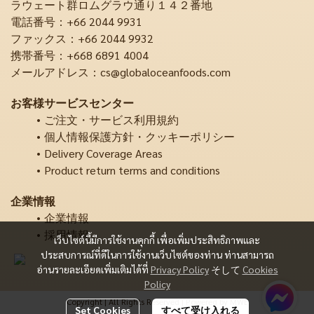
ラウェート群ロムグラウ通り１４２番地
電話番号：+66 2044 9931
ファックス：+66 2044 9932
携帯番号：+668 6891 4004
メールアドレス：cs@globaloceanfoods.com
お客様サービスセンター
ご注文・サービス利用規約
個人情報保護方針・クッキーポリシー
Delivery Coverage Areas
Product return terms and conditions
企業情報
企業情報
採用情報
เว็บไซต์นี้มีการใช้งานคุกกี้ เพื่อเพิ่มประสิทธิภาพและ
ประสบการณ์ที่ดีในการใช้งานเว็บไซต์ของท่าน ท่านสามารถ
อ่านรายละเอียดเพิ่มเติมได้ที่
Privacy Policy
そして
Cookies
Policy
Copyright | All Rights Reserved | Powered by MWE
Set Cookies
すべて受け入れる