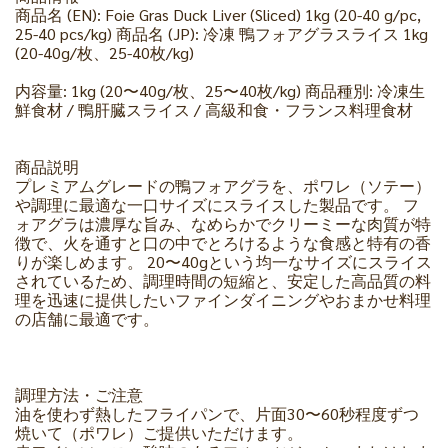
商品名 (EN): Foie Gras Duck Liver (Sliced) 1kg (20-40 g/pc,
25-40 pcs/kg) 商品名 (JP): 冷凍 鴨フォアグラスライス 1kg
(20-40g/枚、25-40枚/kg)
内容量: 1kg (20〜40g/枚、25〜40枚/kg) 商品種別: 冷凍生
鮮食材 / 鴨肝臓スライス / 高級和食・フランス料理食材
商品説明
プレミアムグレードの鴨フォアグラを、ポワレ（ソテー）
や調理に最適な一口サイズにスライスした製品です。 フ
ォアグラは濃厚な旨み、なめらかでクリーミーな肉質が特
徴で、火を通すと口の中でとろけるような食感と特有の香
りが楽しめます。 20〜40gという均一なサイズにスライス
されているため、調理時間の短縮と、安定した高品質の料
理を迅速に提供したいファインダイニングやおまかせ料理
の店舗に最適です。
調理方法・ご注意
油を使わず熱したフライパンで、片面30〜60秒程度ずつ
焼いて（ポワレ）ご提供いただけます。