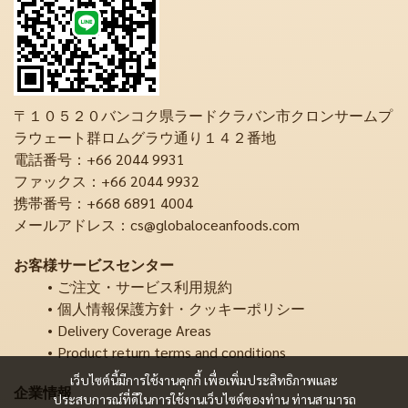
〒１０５２０バンコク県ラードクラバン市クロンサームプ
ラウェート群ロムグラウ通り１４２番地
電話番号：+66 2044 9931
ファックス：+66 2044 9932
携帯番号：+668 6891 4004
メールアドレス：cs@globaloceanfoods.com
お客様サービスセンター
ご注文・サービス利用規約
個人情報保護方針・クッキーポリシー
Delivery Coverage Areas
Product return terms and conditions
เว็บไซต์นี้มีการใช้งานคุกกี้ เพื่อเพิ่มประสิทธิภาพและ
企業情報
ประสบการณ์ที่ดีในการใช้งานเว็บไซต์ของท่าน ท่านสามารถ