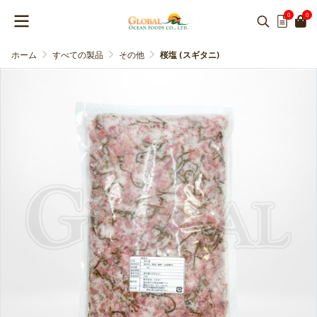
0
0
ホーム
すべての製品
その他
桜塩 (スギタニ)