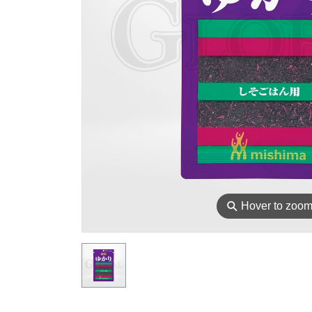
⚲
Hover to zoo