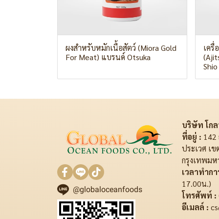
ผงสำหรับหมักเนื้อสัตว์ (Miora Gold
เครื
For Meat) แบรนด์ Otsuka
(Aji
Shio
บริษัท โกลบ
ที่อยู่ :
142 
ประเวศ เข
กรุงเทพมห
เวลาทำการ
17.00น.)
@globaloceanfoods
โทรศัพท์ :
อีเมลล์ :
cs