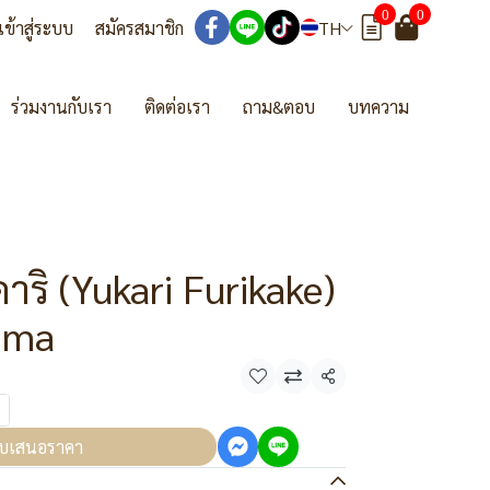
0
0
เข้าสู่ระบบ
สมัครสมาชิก
TH
ร่วมงานกับเรา
ติดต่อเรา
ถาม&ตอบ
บทความ
าริ (Yukari Furikake)
ima
แชร์
บเสนอราคา