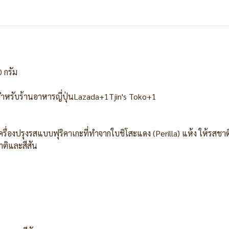
0 กรัม
ิบสำหรับร้านอาหารญี่ปุ่นLazada+1Tjin's Toko+1
เครื่องปรุงรสแบบฟุริคาเกะที่ทำจากใบชิโสะแดง (Perilla) แห้ง ให้รสช
ชาติและสีสัน