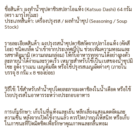
ชื่อสินค้า: ผงทำน้ำซุปดาชิรสปลาโอแห้ง (Katsuo Dashi) 64 กรัม
(ตรา มารุโทโมะ)
ประเภทสินค้า: เครื่องปรุงรส / ผงทำน้ำซุป (Seasoning / Soup
Stock)
รายละเอียดสินค้า: ผงปรุงรสน้ำซุปดาชิสกัดจากปลาโอแห้ง (คัตสึ
โอะ) ชนิดเกล็ด นำเข้าจากประเทศญี่ปุ่น ช่วยเพิ่มความหอมและ
รสชาติอูมามิ (ความกลมกล่อม) ให้กับอาหารทุกจานได้อย่างลงตัว
ละลายน้ำได้ง่ายและรวดเร็ว เหมาะสำหรับใช้เป็นเบสของน้ำซุปมิ
โซะ อูด้ง ราเมน เมนูต้มจืด หรือใช้ปรุงรสเมนูผัดต่างๆ (ภายใน
บรรจุ 8 กรัม x 8 ซองย่อย)
วิธีใช้: ใช้สำหรับทำน้ำซุปโดยละลายผงดาชิลงในน้ำเดือด หรือใช้
โรยปรุงรสในอาหารระหว่างประกอบอาหาร
การเก็บรักษา: เก็บในที่แห้งและเย็น หลีกเลี่ยงแสงแดดจัดและ
ความชื้น หลังจากเปิดใช้งานแล้ว ควรปิดปากถุงให้สนิท หรือเก็บ
ในภาชนะที่ปิดมิดชิดเพื่อรักษาคุณภาพและกลิ่นหอม