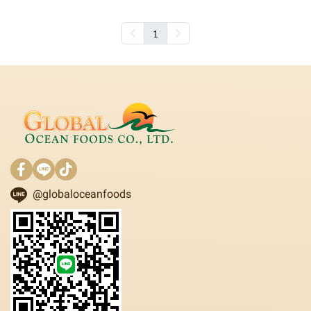
1
@globaloceanfoods