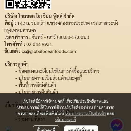
บริษัท โกลบอล โอเชี่ยน ฟู้ดส์ จำกัด
ที่อยู่ :
142 ถ. ร่มเกล้า แขวงคลองสามประเวศ เขตลาดกระบัง
กรุงเทพมหานคร
เวลาทำการ :
จันทร์ - เสาร์ (08.00-17.00น.)
โทรศัพท์ :
02 044 9931
อีเมลล์ :
cs@globaloceanfoods.com
บริการลูกค้า
ข้อตกลงและเงื่อนไขในการสั่งซื้อและบริการ
นโยบายความเป็นส่วนตัวและคุกกี้
พื้นที่การจัดส่งสินค้า
นโยบายการคืนสินค้า
เว็บไซต์นี้มีการใช้งานคุกกี้ เพื่อเพิ่มประสิทธิภาพและ
เกี่ยวกับเรา
ประสบการณ์ที่ดีในการใช้งานเว็บไซต์ของท่าน ท่านสามารถ
เกี่ยวกับโกลบอล โอเชี่ยน ฟู้ดส์
อ่านรายละเอียดเพิ่มเติมได้ที่
นโยบายความเป็นส่วนตัว
และ
ร่วมงานกับเรา
นโยบายคุกกี้
ตั้งค่าคุกกี้
ยอมรับทั้งหมด