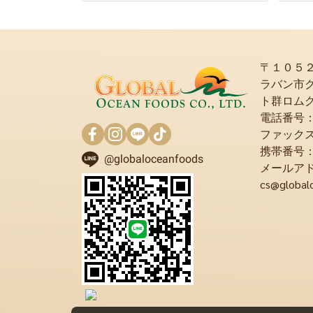
〒１０５
ラバン市
ト群ロム
電話番号：+6
ファックス：+
携帯番号：+6
@globaloceanfoods
メールア
cs@global