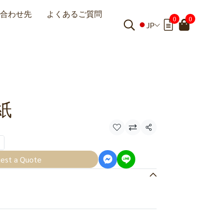
合わせ先
よくあるご質問
0
0
JP
紙
共有
est a Quote