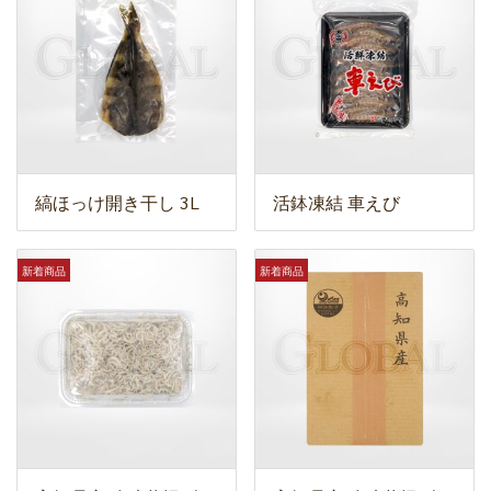
縞ほっけ開き干し 3L
活鉢凍結 車えび
新着商品
新着商品