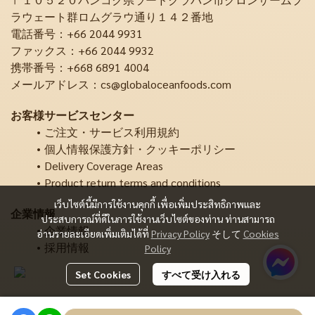
ラウェート群ロムグラウ通り１４２番地
電話番号：+66 2044 9931
ファックス：+66 2044 9932
携帯番号：+668 6891 4004
メールアドレス：cs@globaloceanfoods.com
お客様サービスセンター
ご注文・サービス利用規約
個人情報保護方針・クッキーポリシー
Delivery Coverage Areas
Product return terms and conditions
เว็บไซต์นี้มีการใช้งานคุกกี้ เพื่อเพิ่มประสิทธิภาพและ
企業情報
ประสบการณ์ที่ดีในการใช้งานเว็บไซต์ของท่าน ท่านสามารถ
企業情報
อ่านรายละเอียดเพิ่มเติมได้ที่
Privacy Policy
そして
Cookies
採用情報
Policy
Set Cookies
すべて受け入れる
Copyright | All Rights Reserved | Powered by MWE