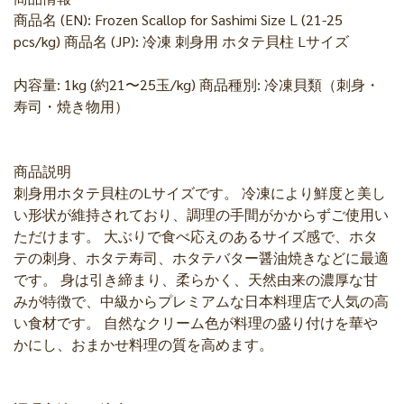
商品名 (EN): Frozen Scallop for Sashimi Size L (21-25
pcs/kg) 商品名 (JP): 冷凍 刺身用 ホタテ貝柱 Lサイズ
内容量: 1kg (約21〜25玉/kg) 商品種別: 冷凍貝類（刺身・
寿司・焼き物用）
商品説明
刺身用ホタテ貝柱のLサイズです。 冷凍により鮮度と美し
い形状が維持されており、調理の手間がかからずご使用い
ただけます。 大ぶりで食べ応えのあるサイズ感で、ホタ
テの刺身、ホタテ寿司、ホタテバター醤油焼きなどに最適
です。 身は引き締まり、柔らかく、天然由来の濃厚な甘
みが特徴で、中級からプレミアムな日本料理店で人気の高
い食材です。 自然なクリーム色が料理の盛り付けを華や
かにし、おまかせ料理の質を高めます。