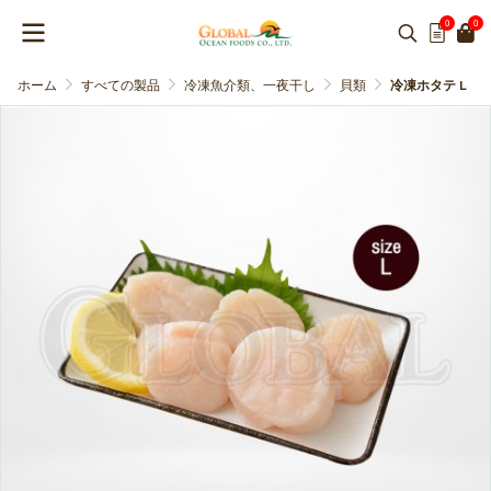
0
0
ホーム
すべての製品
冷凍魚介類、一夜干し
貝類
冷凍ホタテ L