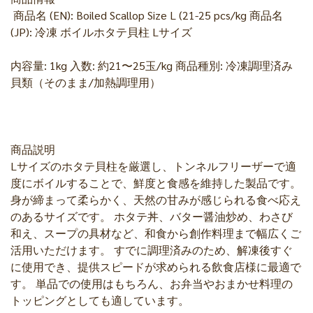
商品名 (EN): Boiled Scallop Size L (21-25 pcs/kg 商品名
(JP): 冷凍 ボイルホタテ貝柱 Lサイズ
内容量: 1kg 入数: 約21〜25玉/kg 商品種別: 冷凍調理済み
貝類（そのまま/加熱調理用）
商品説明
Lサイズのホタテ貝柱を厳選し、トンネルフリーザーで適
度にボイルすることで、鮮度と食感を維持した製品です。
身が締まって柔らかく、天然の甘みが感じられる食べ応え
のあるサイズです。 ホタテ丼、バター醤油炒め、わさび
和え、スープの具材など、和食から創作料理まで幅広くご
活用いただけます。 すでに調理済みのため、解凍後すぐ
に使用でき、提供スピードが求められる飲食店様に最適で
す。 単品での使用はもちろん、お弁当やおまかせ料理の
トッピングとしても適しています。