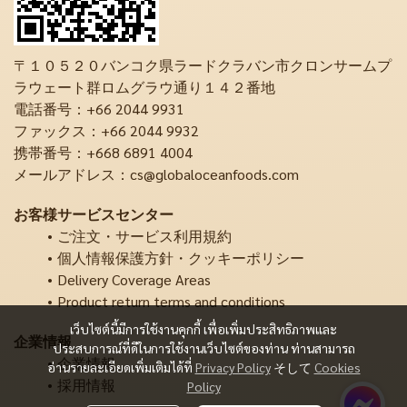
〒１０５２０バンコク県ラードクラバン市クロンサームプ
ラウェート群ロムグラウ通り１４２番地
電話番号：+66 2044 9931
ファックス：+66 2044 9932
携帯番号：+668 6891 4004
メールアドレス：cs@globaloceanfoods.com
お客様サービスセンター
ご注文・サービス利用規約
個人情報保護方針・クッキーポリシー
Delivery Coverage Areas
Product return terms and conditions
เว็บไซต์นี้มีการใช้งานคุกกี้ เพื่อเพิ่มประสิทธิภาพและ
企業情報
ประสบการณ์ที่ดีในการใช้งานเว็บไซต์ของท่าน ท่านสามารถ
企業情報
อ่านรายละเอียดเพิ่มเติมได้ที่
Privacy Policy
そして
Cookies
採用情報
Policy