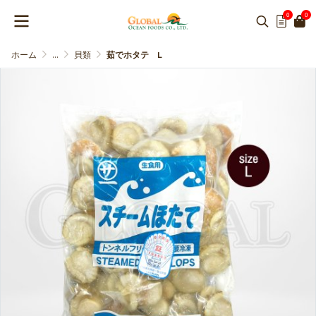
0
0
ホーム
...
貝類
茹でホタテ L