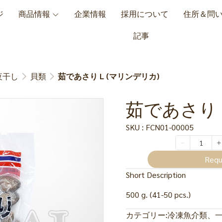
ジ
商品情報
企業情報
採用について
住所＆問
記事
夜干し
貝類
茹であさり L (マリンデリカ)
茹であさり 
SKU : FCN01-00005
Requ
Short Description
500 g. (41-50 pcs.)
カテゴリー:
冷凍魚介類、