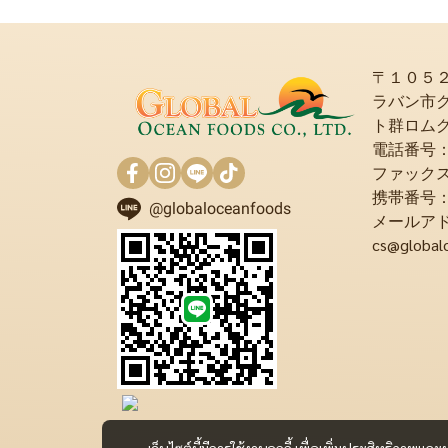
〒１０５
ラバン市
ト群ロム
電話番号：+6
ファックス：+
携帯番号：+6
@globaloceanfoods
メールア
cs@global