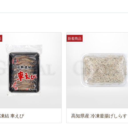
品
新着商品
凍結 車えび
高知県産 冷凍釜揚げしらす