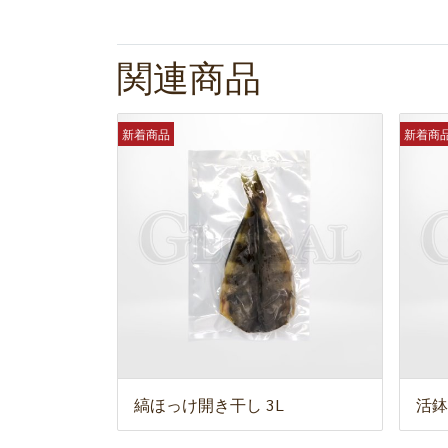
関連商品
新着商品
新着商
縞ほっけ開き干し 3L
活鉢