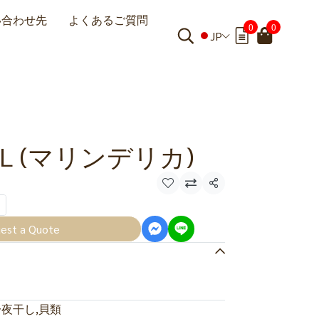
い合わせ先
よくあるご質問
0
0
JP
L (マリンデリカ)
共有
est a Quote
一夜干し
,
貝類