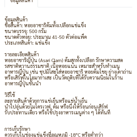
ข้อมูลสินค้า
ข้อมูลสินค้า
ชื่อสินค้า: หอยอาซาริต้มทั้งเปลือกแช่แข็ง
ขนาดบรรจุ: 500 กรัม
ขนาดตัวหอย: ประมาณ 41-50 ตัวต่อแพ็ค
ประเภทสินค้า: แช่แข็ง
รายละเอียดสินค้า
หอยอาซาริญี่ปุ่น (Asari Clam) ต้มสุกทั้งเปลือก รักษาความสด
รสชาติหวานธรรมชาติ เนื้อหอยแน่น เหมาะสำหรับทำเมนู
อาหารญี่ปุ่น เช่น ซุปมิโสะใส่หอยอาซาริ หอยต้มโชยุ ย่างเตาถ่าน
หรือเสิร์ฟในโอมากาเสะ เป็นวัตถุดิบที่ได้รับความนิยมในร้าน
อาหารญี่ปุ่นชั้นนำ
วิธีใช้
ละลายสินค้าด้วยการแช่เย็นหรือแช่น้ำเย็น
นำไปอุ่นด้วยไมโครเวฟ, ต้ม หรือนึ่งให้ร้อนก่อนเสิร์ฟ
รับประทานเดี่ยว หรือใช้ปรุงอาหารเมนูต่าง ๆ ได้ทันที
การเก็บรักษา
ควรเก็บในช่องแช่แข็งที่อุณหภูมิ -18°C หรือต่ำกว่า