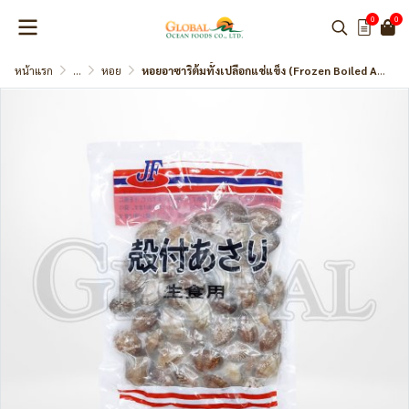
0
0
หน้าแรก
...
หอย
หอยอาซาริต้มทั้งเปลือกแช่แข็ง (Frozen Boiled Asari Clam With Shell Size L)