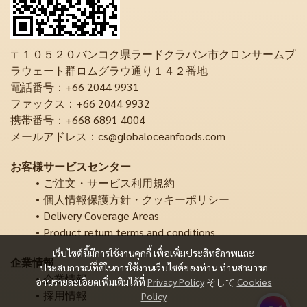
〒１０５２０バンコク県ラードクラバン市クロンサームプ
ラウェート群ロムグラウ通り１４２番地
電話番号：+66 2044 9931
ファックス：+66 2044 9932
携帯番号：+668 6891 4004
メールアドレス：cs@globaloceanfoods.com
お客様サービスセンター
ご注文・サービス利用規約
個人情報保護方針・クッキーポリシー
Delivery Coverage Areas
Product return terms and conditions
เว็บไซต์นี้มีการใช้งานคุกกี้ เพื่อเพิ่มประสิทธิภาพและ
企業情報
ประสบการณ์ที่ดีในการใช้งานเว็บไซต์ของท่าน ท่านสามารถ
企業情報
อ่านรายละเอียดเพิ่มเติมได้ที่
Privacy Policy
そして
Cookies
採用情報
Policy