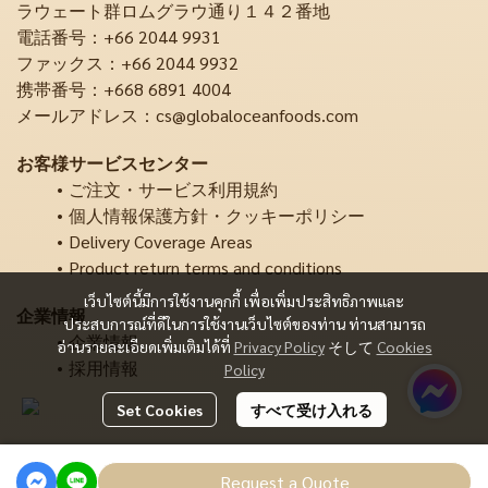
ラウェート群ロムグラウ通り１４２番地
電話番号：+66 2044 9931
ファックス：+66 2044 9932
携帯番号：+668 6891 4004
メールアドレス：cs@globaloceanfoods.com
お客様サービスセンター
ご注文・サービス利用規約
個人情報保護方針・クッキーポリシー
Delivery Coverage Areas
Product return terms and conditions
เว็บไซต์นี้มีการใช้งานคุกกี้ เพื่อเพิ่มประสิทธิภาพและ
企業情報
ประสบการณ์ที่ดีในการใช้งานเว็บไซต์ของท่าน ท่านสามารถ
企業情報
อ่านรายละเอียดเพิ่มเติมได้ที่
Privacy Policy
そして
Cookies
採用情報
Policy
Set Cookies
すべて受け入れる
Copyright | All Rights Reserved | Powered by MWE
Request a Quote