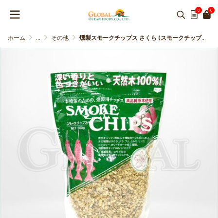
0
0
ホーム
...
その他
燻製スモークチップス さくら (スモークチップス)