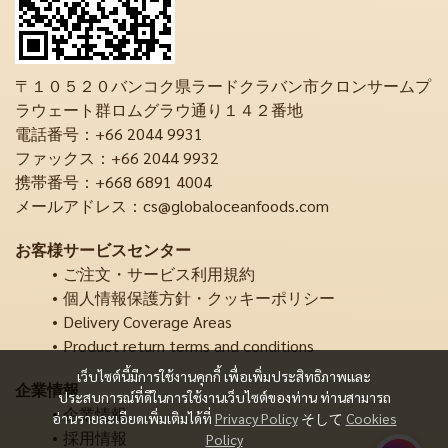
〒１０５２０バンコク県ラードクラバン市クロンサームプ
ラウェート群ロムグラウ通り１４２番地
電話番号：+66 2044 9931
ファックス：+66 2044 9932
携帯番号：+668 6891 4004
メールアドレス：cs@globaloceanfoods.com
お客様サービスセンター
ご注文・サービス利用規約
個人情報保護方針・クッキーポリシー
Delivery Coverage Areas
Product return terms and conditions
เว็บไซต์นี้มีการใช้งานคุกกี้ เพื่อเพิ่มประสิทธิภาพและ
企業情報
ประสบการณ์ที่ดีในการใช้งานเว็บไซต์ของท่าน ท่านสามารถ
企業情報
อ่านรายละเอียดเพิ่มเติมได้ที่
Privacy Policy
そして
Cookies
採用情報
Policy