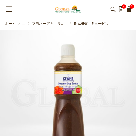
0
0
ホーム
...
マヨネーズとサラダドレッシング
胡麻醤油 (キューピー)