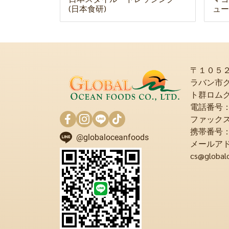
(日本食研)
ュー
〒１０５
ラバン市
ト群ロム
電話番号：+6
ファックス：+
携帯番号：+6
@globaloceanfoods
メールア
cs@global