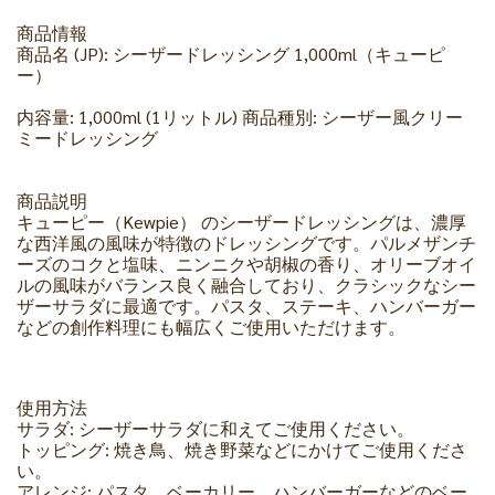
商品情報
商品名 (JP): シーザードレッシング 1,000ml（キューピ
ー）
内容量: 1,000ml (1リットル) 商品種別: シーザー風クリー
ミードレッシング
商品説明
キューピー（Kewpie） のシーザードレッシングは、濃厚
な西洋風の風味が特徴のドレッシングです。パルメザンチ
ーズのコクと塩味、ニンニクや胡椒の香り、オリーブオイ
ルの風味がバランス良く融合しており、クラシックなシー
ザーサラダに最適です。パスタ、ステーキ、ハンバーガー
などの創作料理にも幅広くご使用いただけます。
使用方法
サラダ: シーザーサラダに和えてご使用ください。
トッピング: 焼き鳥、焼き野菜などにかけてご使用くださ
い。
アレンジ: パスタ、ベーカリー、ハンバーガーなどのベー