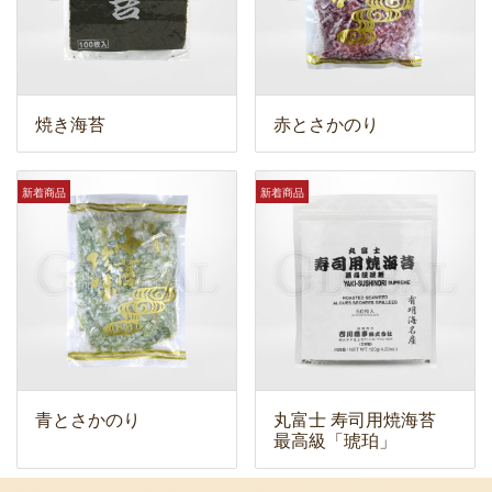
焼き海苔
赤とさかのり
新着商品
新着商品
青とさかのり
丸富士 寿司用焼海苔
最高級「琥珀」