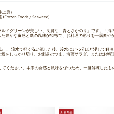
g（井上勇）
rozen Foods / Seaweed)
n): 鮮やかなエメラルドグリーンが美しい、良質な「青とさかのり」で
した豊かな食感と磯の風味が特徴で、お料理の彩りを一層爽や
る分だけ取り出し、流水で軽く洗い流した後、冷水に3〜5分ほど浸し
水気をしっかり切り、お刺身のつま、海藻サラダ、またはお料
冷凍庫で保存してください。本来の食感と風味を保つため、一度解凍
品
新着商品