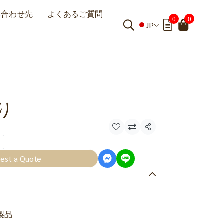
い合わせ先
よくあるご質問
0
0
JP
り
共有
est a Quote
製品