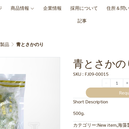
ジ
商品情報
企業情報
採用について
住所＆問
記事
製品
青とさかのり
青とさかの
SKU : FJ09-00015
Requ
Short Description
500g.
カテゴリー:
New item
,
海藻