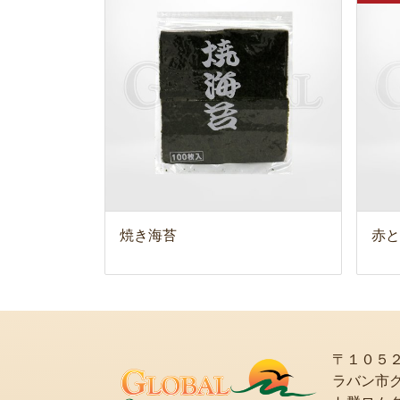
焼き海苔
赤と
〒１０５
ラバン市