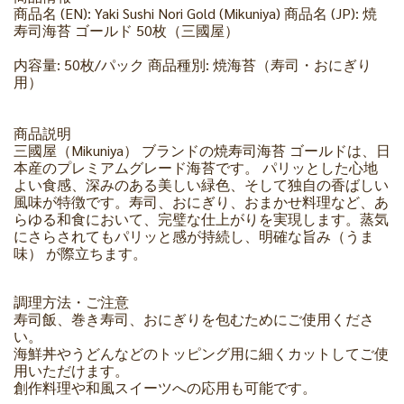
商品名 (EN): Yaki Sushi Nori Gold (Mikuniya) 商品名 (JP): 焼
寿司海苔 ゴールド 50枚（三國屋）
内容量: 50枚/パック 商品種別: 焼海苔（寿司・おにぎり
用）
商品説明
三國屋（Mikuniya） ブランドの焼寿司海苔 ゴールドは、日
本産のプレミアムグレード海苔です。 パリッとした心地
よい食感、深みのある美しい緑色、そして独自の香ばしい
風味が特徴です。寿司、おにぎり、おまかせ料理など、あ
らゆる和食において、完璧な仕上がりを実現します。蒸気
にさらされてもパリッと感が持続し、明確な旨み（うま
味） が際立ちます。
調理方法・ご注意
寿司飯、巻き寿司、おにぎりを包むためにご使用くださ
い。
海鮮丼やうどんなどのトッピング用に細くカットしてご使
用いただけます。
創作料理や和風スイーツへの応用も可能です。