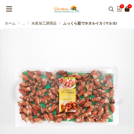
0
0
ホーム
...
水産加工調理品
ふっくら茹でホタルイカ (マルヨ)