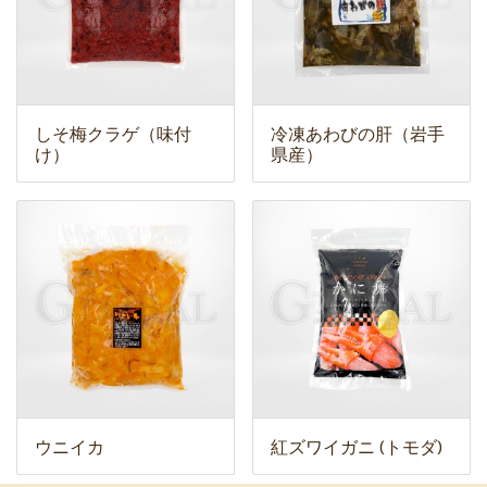
しそ梅クラゲ（味付
冷凍あわびの肝（岩手
け）
県産）
ウニイカ
紅ズワイガニ (トモダ)