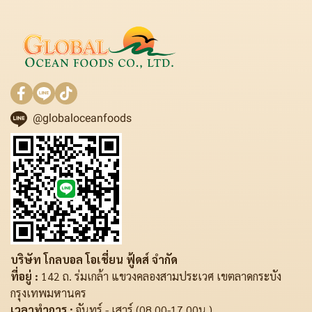
@globaloceanfoods
บริษัท โกลบอล โอเชี่ยน ฟู้ดส์ จำกัด
ที่อยู่ :
142 ถ. ร่มเกล้า แขวงคลองสามประเวศ เขตลาดกระบัง
กรุงเทพมหานคร
เวลาทำการ :
จันทร์ - เสาร์ (08.00-17.00น.)