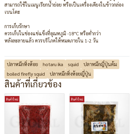
สามารถใช้ในเมนูเรียกน้ำย่อย หรือเป็นเครื่องเคียงในข้าวกล่อง
เบนโตะ
การเก็บรักษา
ควรเก็บในช่องแช่แข็งที่อุณหภูมิ -18°C หรือต่ำกว่า
หลังละลายแล้ว ควรบริโภคให้หมดภายใน 1-2 วัน
ปลาหมึกหิ่งห้อย
hotaru ika
squid
ปลาหมึกญี่ปุ่นต้ม
boiled firefly squid
ปลาหมึกหิ่งห้อยญี่ปุ่น
สินค้าที่เกี่ยวข้อง
สินค้าใหม่
สินค้าใหม่