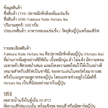
ข้อมูลสินค้า
ชื่อสินค้า (TH): ปลาหมึกหิ่งห้อยต้มแช่แข็ง
ชื่อสินค้า (EN): Fukkura Yude Hotaru Ika
ปริมาณสุทธิ: 300 กรัม
ประเภทสินค้า: อาหารทะเลแช่แข็ง / วัตถุดิบญี่ปุ่นพร้อมเสิร์ฟ
รายละเอียดสินค้า
Fukkura Yude Hotaru Ika คือปลาหมึกหิ่งห้อยญี่ปุ่น (Hotaru Ika)
ที่ผ่านการต้มสุกอย่างพิถีพิถัน เนื้อหมึกนุ่ม ฉ่ำ ไม่แห้ง มีความหอม
เฉพาะตัว สีสวยสม่ำเสมอ และยังคงความสดใหม่ไว้ได้เป็นอย่างดี
เหมาะสำหรับเสิร์ฟเป็นซาชิมิ, ของทานเล่นในคอร์สโอมากาเสะ
หรือในเมนูตามฤดูกาลของญี่ปุ่น โดยเฉพาะช่วงฤดูใบไม้ผลิที่
Hotaru Ika เป็นที่นิยมอย่างมากในญี่ปุ่น
วิธีใช้
ละลายน้ำแข็งในตู้เย็น (0-4°C)
จัดจานเสิร์ฟแบบเย็น พร้อมขิงขูด พอนสึ หรือมัสตาร์ดญี่ปุ่น