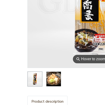
⚲
Hover to zoo
Product description