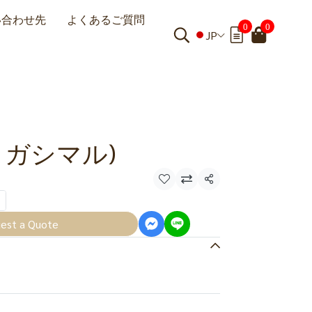
い合わせ先
よくあるご質問
0
0
JP
ヒガシマル)
共有
est a Quote