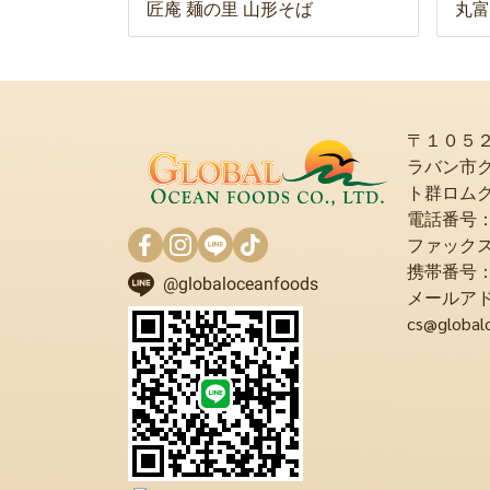
匠庵 麺の里 山形そば
丸富
〒１０５
ラバン市
ト群ロム
電話番号：+6
ファックス：+
携帯番号：+6
@globaloceanfoods
メールア
cs@global