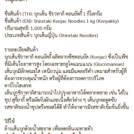
ชื่อสินค้า (TH): บุกเส้น ชิราทากิ คอนยัคกี้ 1 กิโลกรัม
ชื่อสินค้า (EN): Shirataki Konjac Noodles 1 kg (Konyakky)
ปริมาณสุทธิ: 1,000 กรัม
ประเภทสินค้า: บุกเส้นญี่ปุ่น (Shirataki Noodles)
รายละเอียดสินค้า
บุกเส้นชิราทากิ คอนยัคกี้ ผลิตจากพืชคอนยัค (Konjac) ซึ่งเป็นพืช
ที่มีเส้นใยอาหารสูง โดยเฉพาะกลูโคแมนแนน (Glucomannan)
เส้นบุกมีลักษณะใส เหนียวนุ่ม และมีแคลอรีต่ำ เหมาะสำหรับผู้ที่
ต้องการควบคุมน้ำหนัก หรือผู้ที่ต้องการลดการบริโภค
คาร์โบไฮเดรต
เส้นบุกชิราทากิสามารถนำไปปรุงอาหารได้หลากหลาย เช่น ใส่ใน
ซุป สุกี้ยากี้ หรือผัดกับผักและเนื้อสัตว์ต่าง ๆ เส้นบุกจะดูดซับ
รสชาติของน้ำซุปหรือซอสได้ดี ทำให้อาหารมีรสชาติเข้มข้นยิ่งขึ้น
วิธีใช้
ล้างเส้นบุกด้วยน้ำสะอาด เพื่อลดกลิ่นเฉพาะตัว