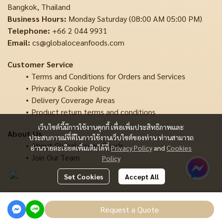
Bangkok, Thailand
Business Hours:
Monday Saturday (08:00 AM 05:00 PM)
Telephone:
+66 2 044 9931
Email:
cs@globaloceanfoods.com
Customer Service
Terms and Conditions for Orders and Services
Privacy & Cookie Policy
Delivery Coverage Areas
Product return terms and conditions
เว็บไซต์นี้มีการใช้งานคุกกี้ เพื่อเพิ่มประสิทธิภาพและ
About Us
ประสบการณ์ที่ดีในการใช้งานเว็บไซต์ของท่าน ท่านสามารถ
About Global Ocean Foods
อ่านรายละเอียดเพิ่มเติมได้ที่
Privacy Policy
and
Cookies
Join Our Team
Policy
Set Cookies
Accept All
Copyright | All Rights Reserved | Powered by MWE
Request a Quote
Powered By
MakeWebEasy