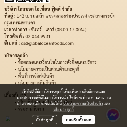
บริษัท โกลบอล โอเชี่ยน ฟู้ดส์ จำกัด
ที่อยู่ :
142 ถ. ร่มเกล้า แขวงคลองสามประเวศ เขตลาดกระบัง
กรุงเทพมหานคร
เวลาทำการ :
จันทร์ - เสาร์ (08.00-17.00น.)
โทรศัพท์ :
02 044 9931
อีเมลล์ :
cs@globaloceanfoods.com
บริการลูกค้า
ข้อตกลงและเงื่อนไขในการสั่งซื้อและบริการ
นโยบายความเป็นส่วนตัวและคุกกี้
พื้นที่การจัดส่งสินค้า
นโยบายการคืนสินค้า
เว็บไซต์นี้มีการใช้งานคุกกี้ เพื่อเพิ่มประสิทธิภาพและ
เกี่ยวกับเรา
ประสบการณ์ที่ดีในการใช้งานเว็บไซต์ของท่าน ท่านสามารถ
เกี่ยวกับโกลบอล โอเชี่ยน ฟู้ดส์
อ่านรายละเอียดเพิ่มเติมได้ที่
นโยบายความเป็นส่วนตัว
และ
ร่วมงานกับเรา
นโยบายคุกกี้
ตั้งค่าคุกกี้
ยอมรับทั้งหมด