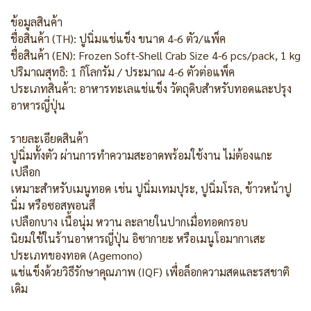
ข้อมูลสินค้า
ชื่อสินค้า (TH): ปูนิ่มแช่แข็ง ขนาด 4-6 ตัว/แพ็ค
ชื่อสินค้า (EN): Frozen Soft-Shell Crab Size 4-6 pcs/pack, 1 kg
ปริมาณสุทธิ: 1 กิโลกรัม / ประมาณ 4-6 ตัวต่อแพ็ค
ประเภทสินค้า: อาหารทะเลแช่แข็ง วัตถุดิบสำหรับทอดและปรุง
อาหารญี่ปุ่น
รายละเอียดสินค้า
ปูนิ่มทั้งตัว ผ่านการทำความสะอาดพร้อมใช้งาน ไม่ต้องแกะ
เปลือก
เหมาะสำหรับเมนูทอด เช่น ปูนิ่มเทมปุระ, ปูนิ่มโรล, ข้าวหน้าปู
นิ่ม หรือซอสพอนสึ
เปลือกบาง เนื้อนุ่ม หวาน ละลายในปากเมื่อทอดกรอบ
นิยมใช้ในร้านอาหารญี่ปุ่น อิซากายะ หรือเมนูโอมากาเสะ
ประเภทของทอด (Agemono)
แช่แข็งด้วยวิธีรักษาคุณภาพ (IQF) เพื่อล็อกความสดและรสชาติ
เดิม