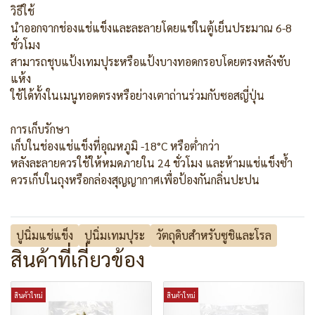
วิธีใช้
นำออกจากช่องแช่แข็งและละลายโดยแช่ในตู้เย็นประมาณ 6-8
ชั่วโมง
สามารถชุบแป้งเทมปุระหรือแป้งบางทอดกรอบโดยตรงหลังซับ
แห้ง
ใช้ได้ทั้งในเมนูทอดตรงหรือย่างเตาถ่านร่วมกับซอสญี่ปุ่น
การเก็บรักษา
เก็บในช่องแช่แข็งที่อุณหภูมิ -18°C หรือต่ำกว่า
หลังละลายควรใช้ให้หมดภายใน 24 ชั่วโมง และห้ามแช่แข็งซ้ำ
ควรเก็บในถุงหรือกล่องสุญญากาศเพื่อป้องกันกลิ่นปะปน
ปูนิ่มแช่แข็ง
ปูนิ่มเทมปุระ
วัตถุดิบสำหรับซูชิและโรล
สินค้าที่เกี่ยวข้อง
สินค้าใหม่
สินค้าใหม่