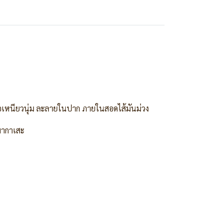
นื้อเหนียวนุ่ม ละลายในปาก ภายในสอดไส้มันม่วง
มากาเสะ