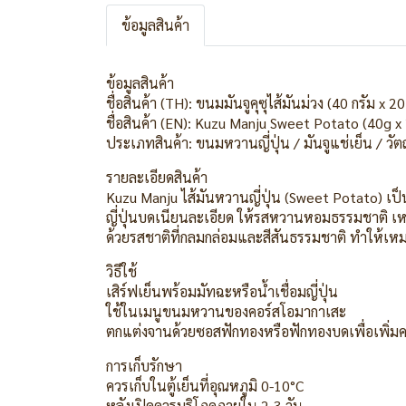
ข้อมูลสินค้า
ข้อมูลสินค้า
ชื่อสินค้า (TH): ขนมมันจูคุซุไส้มันม่วง (40 กรัม x 20
ชื่อสินค้า (EN): Kuzu Manju Sweet Potato (40g x
ประเภทสินค้า: ขนมหวานญี่ปุ่น / มันจูแช่เย็น / ว
รายละเอียดสินค้า
Kuzu Manju ไส้มันหวานญี่ปุ่น (Sweet Potato) เป็น
ญี่ปุ่นบดเนียนละเอียด ให้รสหวานหอมธรรมชาติ เห
ด้วยรสชาติที่กลมกล่อมและสีสันธรรมชาติ ทำให้เหมา
วิธีใช้
เสิร์ฟเย็นพร้อมมัทฉะหรือน้ำเชื่อมญี่ปุ่น
ใช้ในเมนูขนมหวานของคอร์สโอมากาเสะ
ตกแต่งจานด้วยซอสฟักทองหรือฟักทองบดเพื่อเพิ่ม
การเก็บรักษา
ควรเก็บในตู้เย็นที่อุณหภูมิ 0-10°C
หลังเปิดควรบริโภคภายใน 2-3 วัน