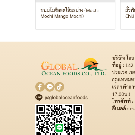
ขนมโมจิสอดไส้มะม่วง (Mochi
ถั่ว
Mochi Mango Mochi)
Chil
บริษัท โกลบ
ที่อยู่ :
142 
ประเวศ เข
กรุงเทพมห
เวลาทำการ
17.00น.)
@globaloceanfoods
โทรศัพท์ :
อีเมลล์ :
cs