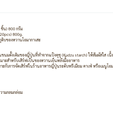
 ชิ้น) 800 กรัม
 20pcs) 800g.
ัตถุดิบของหวานโอมากาเสะ
ขนมดั้งเดิมของญี่ปุ่นที่ทำจากแป้งคุซุ (Kudzu starch) ให้สัมผัสใส เ
มาะสำหรับเสิร์ฟเป็นของหวานเย็นหลังมื้ออาหาร
ะกับการจัดเสิร์ฟในร้านอาหารญี่ปุ่นระดับพรีเมียม คาเฟ่ หรือเมนูโอ
ความกลมกล่อม