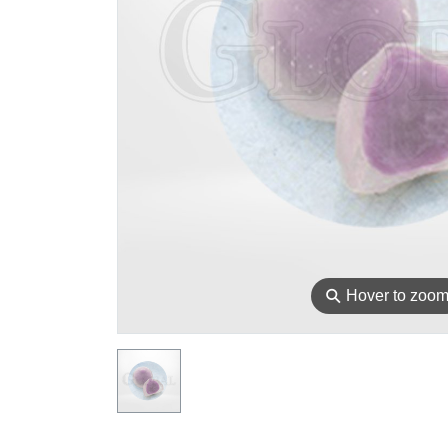
⚲
Hover to zoo