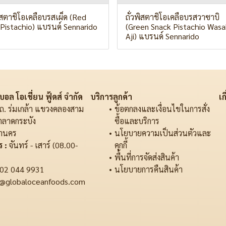
พิสตาชิโอเคลือบรสเผ็ด (Red
ถั่วพิสตาชิโอเคลือบรสวาซาบิ
i Pistachio) แบรนด์ Sennarido
(Green Snack Pistachio Wasa
Aji) แบรนด์ Sennarido
อล โอเชี่ยน ฟู้ดส์ จำกัด
บริการลูกค้า
เก
ถ. ร่มเกล้า แขวงคลองสาม
ข้อตกลงและเงื่อนไขในการสั่ง
ตลาดกระบัง
ซื้อและบริการ
านคร
นโยบายความเป็นส่วนตัวและ
 :
จันทร์ - เสาร์ (08.00-
คุกกี้
พื้นที่การจัดส่งสินค้า
02 044 9931
นโยบายการคืนสินค้า
@globaloceanfoods.com