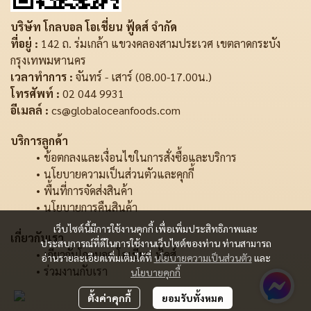
บริษัท โกลบอล โอเชี่ยน ฟู้ดส์ จำกัด
ที่อยู่ :
142 ถ. ร่มเกล้า แขวงคลองสามประเวศ เขตลาดกระบัง
กรุงเทพมหานคร
เวลาทำการ :
จันทร์ - เสาร์ (08.00-17.00น.)
โทรศัพท์ :
02 044 9931
อีเมลล์ :
cs@globaloceanfoods.com
บริการลูกค้า
ข้อตกลงและเงื่อนไขในการสั่งซื้อและบริการ
นโยบายความเป็นส่วนตัวและคุกกี้
พื้นที่การจัดส่งสินค้า
นโยบายการคืนสินค้า
เว็บไซต์นี้มีการใช้งานคุกกี้ เพื่อเพิ่มประสิทธิภาพและ
เกี่ยวกับเรา
ประสบการณ์ที่ดีในการใช้งานเว็บไซต์ของท่าน ท่านสามารถ
เกี่ยวกับโกลบอล โอเชี่ยน ฟู้ดส์
อ่านรายละเอียดเพิ่มเติมได้ที่
นโยบายความเป็นส่วนตัว
และ
ร่วมงานกับเรา
นโยบายคุกกี้
ตั้งค่าคุกกี้
ยอมรับทั้งหมด