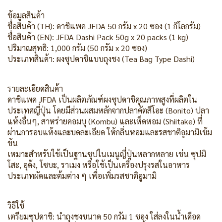
ข้อมูลสินค้า
ชื่อสินค้า (TH): ดาชิแพค JFDA 50 กรัม x 20 ซอง (1 กิโลกรัม)
ชื่อสินค้า (EN): JFDA Dashi Pack 50g x 20 packs (1 kg)
ปริมาณสุทธิ: 1,000 กรัม (50 กรัม x 20 ซอง)
ประเภทสินค้า: ผงซุปดาชิแบบถุงชง (Tea Bag Type Dashi)
รายละเอียดสินค้า
ดาชิแพค JFDA เป็นผลิตภัณฑ์ผงซุปดาชิคุณภาพสูงที่ผลิตใน
ประเทศญี่ปุ่น โดยมีส่วนผสมหลักจากปลาคัตสึโอะ (Bonito) ปลา
แห้งอื่นๆ, สาหร่ายคอมบุ (Kombu) และเห็ดหอม (Shiitake) ที่
ผ่านการอบแห้งและบดละเอียด ให้กลิ่นหอมและรสชาติอูมามิเข้ม
ข้น
เหมาะสำหรับใช้เป็นฐานซุปในเมนูญี่ปุ่นหลากหลาย เช่น ซุปมิ
โสะ, อุด้ง, โซบะ, ราเมง หรือใช้เป็นเครื่องปรุงรสในอาหาร
ประเภทผัดและต้มต่าง ๆ เพื่อเพิ่มรสชาติอูมามิ
วิธีใช้
เตรียมซุปดาชิ: นำถุงชงขนาด 50 กรัม 1 ซอง ใส่ลงในน้ำเดือด