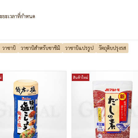
ระยะเวลาที่กำหนด
วาซาบิ
วาซาบิสำหรับซาชิมิ
วาซาบิแปรรูป
วัตถุดิบปรุงรส
่
สินค้าใหม่