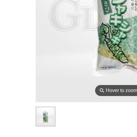
⚲
Hover to zoo