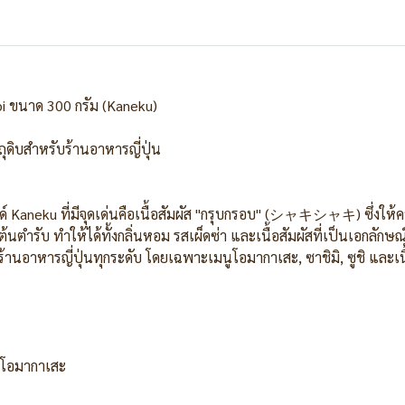
abi ขนาด 300 กรัม (Kaneku)
ถุดิบสำหรับร้านอาหารญี่ปุ่น
์ Kaneku ที่มีจุดเด่นคือเนื้อสัมผัส "กรุบกรอบ" (シャキシャキ) ซึ่งให้ค
ตำรับ ทำให้ได้ทั้งกลิ่นหอม รสเผ็ดซ่า และเนื้อสัมผัสที่เป็นเอกลักษณ
นอาหารญี่ปุ่นทุกระดับ โดยเฉพาะเมนูโอมากาเสะ, ซาชิมิ, ซูชิ และเนื
น โอมากาเสะ