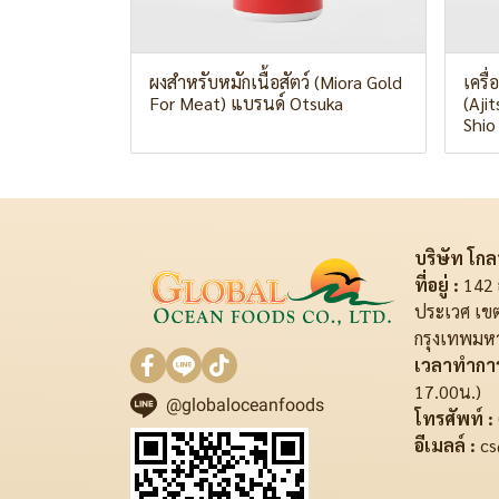
ผงสำหรับหมักเนื้อสัตว์ (Miora Gold
เครื
For Meat) แบรนด์ Otsuka
(Aji
Shio
บริษัท โกลบ
ที่อยู่ :
142 
ประเวศ เข
กรุงเทพมห
เวลาทำการ
17.00น.)
@globaloceanfoods
โทรศัพท์ :
อีเมลล์ :
cs