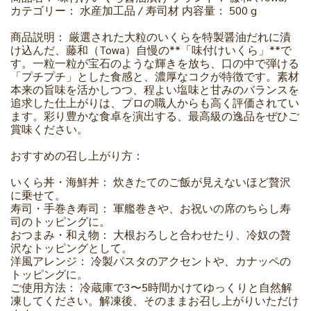
カテゴリー： 水産加工品 / 寿司材 内容量： 500 g
商品説明： 厳選された大粒のいくらを特製醤油だれに漬
け込んだ、藤和（Towa）自慢の**「味付けいくら」**で
す。一粒一粒が宝石のような輝きを放ち、口の中で弾ける
「プチプチ」とした食感と、濃厚なコクが特徴です。素材
本来の旨味を活かしつつ、程よい塩味と甘みのバランスを
追求した仕上がりは、プロの職人からも高く評価されてい
ます。彩り豊かな食卓を演出する、最高級の逸品をぜひご
賞味ください。
おすすめの召し上がり方：
いくら丼・海鮮丼： 炊きたてのご飯が見えないほど贅沢
に乗せて。
寿司・手巻き寿司： 軍艦巻きや、お祝いの席のちらし寿
司のトッピングに。
おつまみ・和え物： 大根おろしと合わせたり、冷奴の贅
沢なトッピングとして。
洋風アレンジ： 冷製パスタのアクセントや、カナッペの
トッピングに。
ご使用方法： 冷蔵庫で3〜5時間かけてゆっくりと自然解
凍してください。解凍後、そのままお召し上がりいただけ