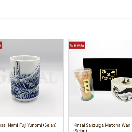
品
新着商品
sai Nami Fuji Yunomi (Seian)
Kinsai Sanzuiga Matcha Wan 
(Seian)