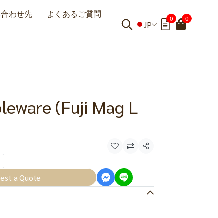
い合わせ先
よくあるご質問
0
0
JP
leware (Fuji Mag L
共有
est a Quote