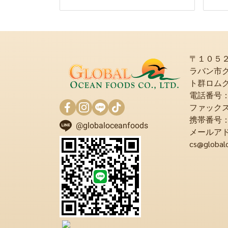
〒１０５
ラバン市
ト群ロム
電話番号：+6
ファックス：+
携帯番号：+6
@globaloceanfoods
メールア
cs@global