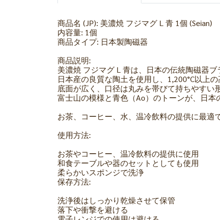
商品名 (JP): 美濃焼 フジマグ L 青 1個 (Seian)
内容量: 1個
商品タイプ: 日本製陶磁器
商品説明:
美濃焼 フジマグ L 青は、日本の伝統陶磁器
日本産の良質な陶土を使用し、1,200°C以
底面が広く、口径は丸みを帯びて持ちやすい
富士山の模様と青色（Ao）のトーンが、日本
お茶、コーヒー、水、温冷飲料の提供に最適
使用方法:
お茶やコーヒー、温冷飲料の提供に使用
和食テーブルや器のセットとしても使用
柔らかいスポンジで洗浄
保存方法:
洗浄後はしっかり乾燥させて保管
落下や衝撃を避ける
電子レンジでの使用は避ける