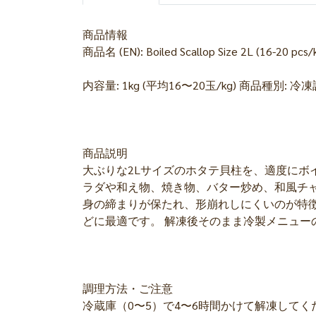
商品情報
商品名 (EN): Boiled Scallop Size 2L (16
内容量: 1kg (平均16〜20玉/kg) 商品種
商品説明
大ぶりな2Lサイズのホタテ貝柱を、適度にボ
ラダや和え物、焼き物、バター炒め、和風チ
身の締まりが保たれ、形崩れしにくいのが特
どに最適です。 解凍後そのまま冷製メニュ
調理方法・ご注意
冷蔵庫（0〜5）で4〜6時間かけて解凍してく