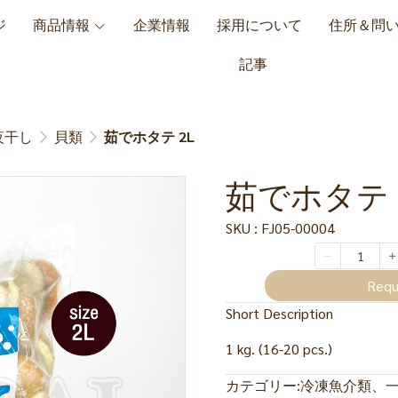
ジ
商品情報
企業情報
採用について
住所＆問
記事
夜干し
貝類
茹でホタテ 2L
茹でホタテ 
SKU : FJ05-00004
Requ
Short Description
1 kg. (16-20 pcs.)
カテゴリー:
冷凍魚介類、