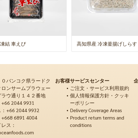
凍結 車えび
高知県産 冷凍釜揚げしらす
２０バンコク県ラードク
お客様サービスセンター
クロンサームプラウェー
ご注文・サービス利用規約
グラウ通り１４２番地
個人情報保護方針・クッキ
6 2044 9931
ーポリシー
66 2044 9932
Delivery Coverage Areas
68 6891 4004
Product return terms and
ドレス：
conditions
oceanfoods.com