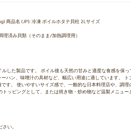
-20 pcs/kg) 商品名 (JP): 冷凍 ボイルホタテ貝柱 2Lサイズ
別: 冷凍調理済み貝類（そのまま/加熱調理用）
イルした製品です。 ボイル後も天然の甘みと適度な食感を保っ
ャーハン、味噌汁の具材など、幅広い用途に適しています。 ト
徴です。 使いやすいサイズ感で、一般的な日本料理店や、調理
ーのトッピングとして、または焼き物・炒め物など温製メニュー
ださい。