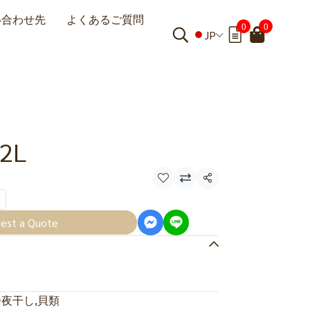
い合わせ先
よくあるご質問
0
0
JP
2L
共有
est a Quote
一夜干し
,
貝類