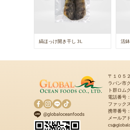
縞ほっけ開き干し 3L
活鉢
〒１０５
ラバン市
ト群ロム
電話番号：+6
ファックス：+
携帯番号：+6
@globaloceanfoods
メールア
cs@global