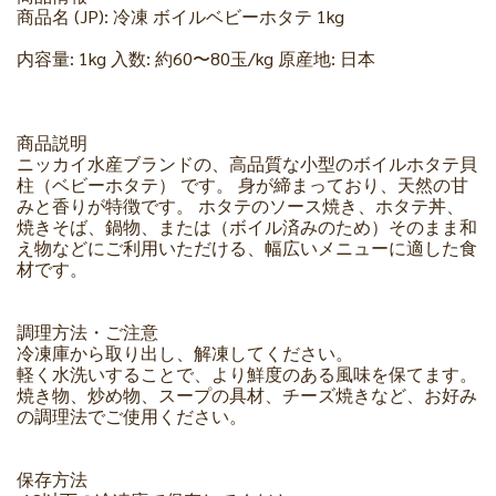
商品名 (JP): 冷凍 ボイルベビーホタテ 1kg
内容量: 1kg 入数: 約60〜80玉/kg 原産地: 日本
商品説明
ニッカイ水産ブランドの、高品質な小型のボイルホタテ貝
柱（ベビーホタテ） です。 身が締まっており、天然の甘
みと香りが特徴です。 ホタテのソース焼き、ホタテ丼、
焼きそば、鍋物、または（ボイル済みのため）そのまま和
え物などにご利用いただける、幅広いメニューに適した食
材です。
調理方法・ご注意
冷凍庫から取り出し、解凍してください。
軽く水洗いすることで、より鮮度のある風味を保てます。
焼き物、炒め物、スープの具材、チーズ焼きなど、お好み
の調理法でご使用ください。
保存方法