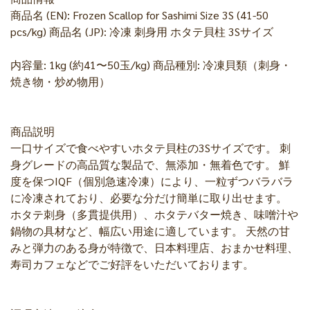
商品名 (EN): Frozen Scallop for Sashimi Size 3S (41-50
pcs/kg) 商品名 (JP): 冷凍 刺身用 ホタテ貝柱 3Sサイズ
内容量: 1kg (約41〜50玉/kg) 商品種別: 冷凍貝類（刺身・
焼き物・炒め物用）
商品説明
一口サイズで食べやすいホタテ貝柱の3Sサイズです。 刺
身グレードの高品質な製品で、無添加・無着色です。 鮮
度を保つIQF（個別急速冷凍）により、一粒ずつバラバラ
に冷凍されており、必要な分だけ簡単に取り出せます。
ホタテ刺身（多貫提供用）、ホタテバター焼き、味噌汁や
鍋物の具材など、幅広い用途に適しています。 天然の甘
みと弾力のある身が特徴で、日本料理店、おまかせ料理、
寿司カフェなどでご好評をいただいております。