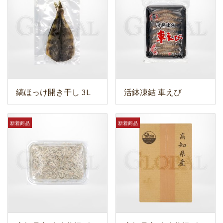
縞ほっけ開き干し 3L
活鉢凍結 車えび
新着商品
新着商品