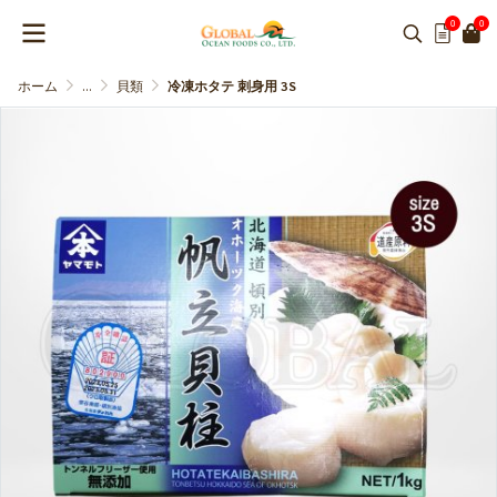
0
0
ホーム
...
貝類
冷凍ホタテ 刺身用 3S