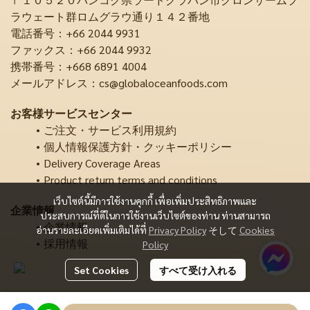
ラウェート群ロムグラウ通り１４２番地
電話番号：+66 2044 9931
ファックス：+66 2044 9932
携帯番号：+668 6891 4004
メールアドレス：cs@globaloceanfoods.com
お客様サービスセンター
ご注文・サービス利用規約
個人情報保護方針・クッキーポリシー
Delivery Coverage Areas
Product return terms and conditions
เว็บไซต์นี้มีการใช้งานคุกกี้ เพื่อเพิ่มประสิทธิภาพและ
企業情報
ประสบการณ์ที่ดีในการใช้งานเว็บไซต์ของท่าน ท่านสามารถ
企業情報
อ่านรายละเอียดเพิ่มเติมได้ที่
Privacy Policy
そして
Cookies
採用情報
Policy
Set Cookies
すべて受け入れる
Copyright | All Rights Reserved | Powered by MWE