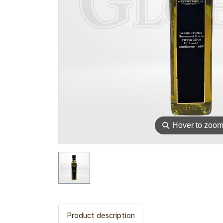
⚲
Hover to zoo
Product description