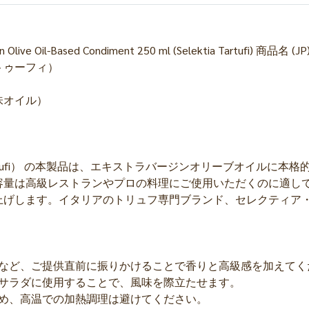
a Virgin Olive Oil-Based Condiment 250 ml (Selektia T
トゥーフィ）
風味オイル）
 Tartufi） の本製品は、エキストラバージンオリーブオイル
いう容量は高級レストランやプロの料理にご使用いただくのに適
上げします。イタリアのトリュフ専門ブランド、セレクティア
トなど、ご提供直前に振りかけることで香りと高級感を加えてく
、サラダに使用することで、風味を際立たせます。
ため、高温での加熱調理は避けてください。