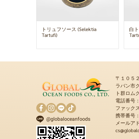
トリュフソース (Selektia
白ト
Tartufi)
Tartu
〒１０５
ラバン市
ト群ロム
電話番号：+6
ファックス：+
携帯番号：+6
@globaloceanfoods
メールア
cs@global