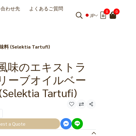
い合わせ先
よくあるご質問
0
0
JP
ektia Tartufi)
風味のエキストラ
リーブオイルベー
ektia Tartufi)
共有
est a Quote