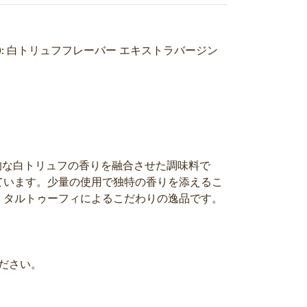
artufi) 商品名 (JP): 白トリュフフレーバー エキストラバージン
に本格的な白トリュフの香りを融合させた調味料で
しています。少量の使用で独特の香りを添えるこ
・タルトゥーフィによるこだわりの逸品です。
ださい。