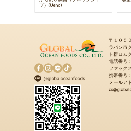
プ）(Ueno)
〒１０５
ラバン市
ト群ロム
電話番号：+6
ファックス：+
携帯番号：+6
@globaloceanfoods
メールア
cs@global