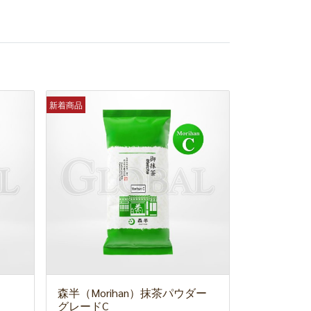
新着商品
森半（Morihan）抹茶パウダー
グレードC