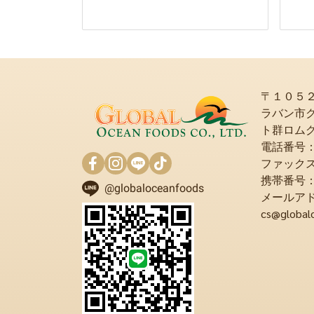
〒１０５
ラバン市
ト群ロム
電話番号：+6
ファックス：+
携帯番号：+6
@globaloceanfoods
メールア
cs@global