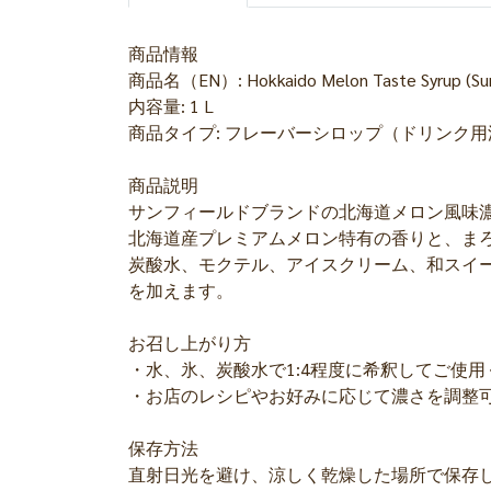
商品情報
商品名（EN）: Hokkaido Melon Taste Syrup (Sun
内容量: 1 L
商品タイプ: フレーバーシロップ（ドリンク用
商品説明
サンフィールドブランドの北海道メロン風味
北海道産プレミアムメロン特有の香りと、ま
炭酸水、モクテル、アイスクリーム、和スイ
を加えます。
お召し上がり方
・水、氷、炭酸水で1:4程度に希釈してご使用
・お店のレシピやお好みに応じて濃さを調整
保存方法
直射日光を避け、涼しく乾燥した場所で保存