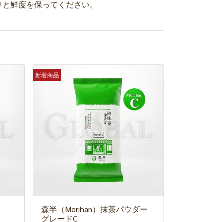
りと鮮度を保ってください。
新着商品
森半（Morihan）抹茶パウダー
グレードC