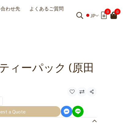
い合わせ先
よくあるご質問
0
0
JP
ティーパック (原田
共有
est a Quote