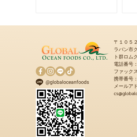
〒１０５
ラバン市
ト群ロム
電話番号：+6
ファックス：+
携帯番号：+6
@globaloceanfoods
メールア
cs@global