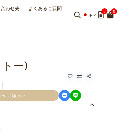
い合わせ先
よくあるご質問
0
0
JP
ットー)
共有
est a Quote
料