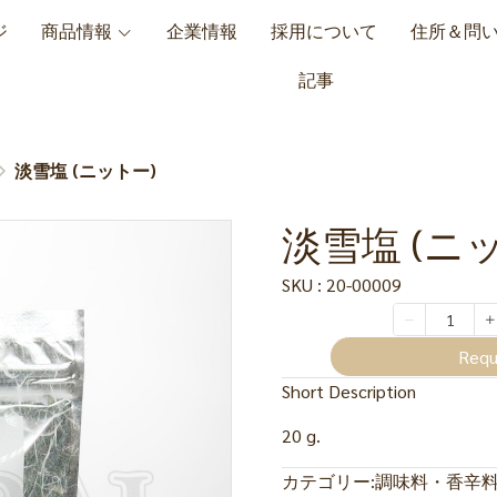
ジ
商品情報
企業情報
採用について
住所＆問
記事
淡雪塩 (ニットー)
淡雪塩 (ニ
SKU : 20-00009
Requ
Short Description
20 g.
カテゴリー:
調味料・香辛