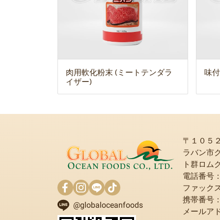
肉用軟化粉末 (ミートテンダラ
味付
イザー)
〒１０５
ラバン市
ト群ロム
電話番号：+6
ファックス：+
携帯番号：+6
@globaloceanfoods
メールア