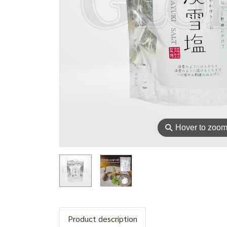
⚲
Hover to zoo
Product description