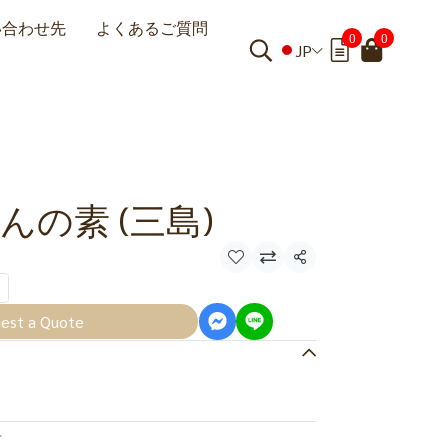
い合わせ先
よくあるご質問
0
0
JP
んの素 (三島)
共有
est a Quote
料