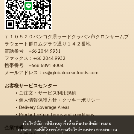
〒１０５２０バンコク県ラードクラバン市クロンサームプ
ラウェート群ロムグラウ通り１４２番地
電話番号：+66 2044 9931
ファックス：+66 2044 9932
携帯番号：+668 6891 4004
メールアドレス：cs@globaloceanfoods.com
お客様サービスセンター
ご注文・サービス利用規約
個人情報保護方針・クッキーポリシー
Delivery Coverage Areas
Product return terms and conditions
เว็บไซต์นี้มีการใช้งานคุกกี้ เพื่อเพิ่มประสิทธิภาพและ
企業情報
ประสบการณ์ที่ดีในการใช้งานเว็บไซต์ของท่าน ท่านสามารถ