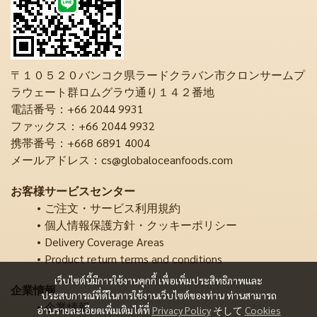
〒１０５２０バンコク県ラードクラバン市クロンサームプ
ラウェート群ロムグラウ通り１４２番地
電話番号：+66 2044 9931
ファックス：+66 2044 9932
携帯番号：+668 6891 4004
メールアドレス：cs@globaloceanfoods.com
お客様サービスセンター
ご注文・サービス利用規約
個人情報保護方針・クッキーポリシー
Delivery Coverage Areas
Product return terms and conditions
เว็บไซต์นี้มีการใช้งานคุกกี้ เพื่อเพิ่มประสิทธิภาพและ
企業情報
ประสบการณ์ที่ดีในการใช้งานเว็บไซต์ของท่าน ท่านสามารถ
企業情報
อ่านรายละเอียดเพิ่มเติมได้ที่
Privacy Policy
そして
Cookies