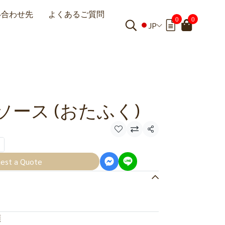
い合わせ先
よくあるご質問
0
0
JP
ース (おたふく)
共有
est a Quote
類