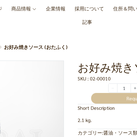
ジ
商品情報
企業情報
採用について
住所＆問
記事
お好み焼きソース (おたふく)
お好み焼きソ
SKU : 02-00010
Requ
Short Description
2.1 kg.
カテゴリー:
醤油・ソース