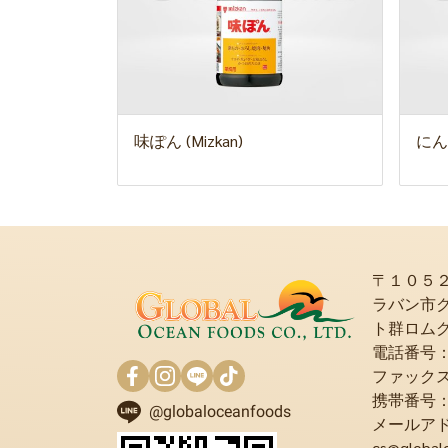
味ぽん (Mizkan)
にん
〒１０５
ラバン市
ト群ロム
電話番号：+6
ファックス：+
携帯番号：+6
@globaloceanfoods
メールア
cs@global