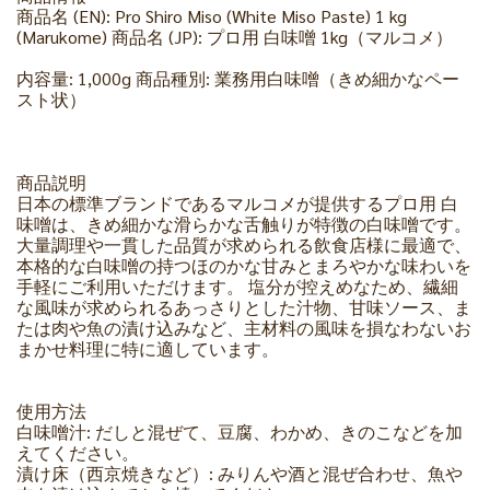
商品名 (EN): Pro Shiro Miso (White Miso Paste) 1 kg
(Marukome) 商品名 (JP): プロ用 白味噌 1kg（マルコメ）
内容量: 1,000g 商品種別: 業務用白味噌（きめ細かなペー
スト状）
商品説明
日本の標準ブランドであるマルコメが提供するプロ用 白
味噌は、きめ細かな滑らかな舌触りが特徴の白味噌です。
大量調理や一貫した品質が求められる飲食店様に最適で、
本格的な白味噌の持つほのかな甘みとまろやかな味わいを
手軽にご利用いただけます。 塩分が控えめなため、繊細
な風味が求められるあっさりとした汁物、甘味ソース、ま
たは肉や魚の漬け込みなど、主材料の風味を損なわないお
まかせ料理に特に適しています。
使用方法
白味噌汁: だしと混ぜて、豆腐、わかめ、きのこなどを加
えてください。
漬け床（西京焼きなど）: みりんや酒と混ぜ合わせ、魚や