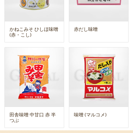
かねこみそ ひしほ味噌
赤だし味噌
(赤・こし)
田舎味噌 中甘口 赤 半
味噌 (マルコメ)
つぶ