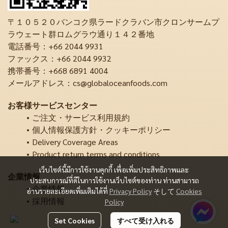
〒１０５２０バンコク県ラードクラバン市クロンサームプ
ラウェート群ロムグラウ通り１４２番地
電話番号：+66 2044 9931
ファックス：+66 2044 9932
携帯番号：+668 6891 4004
メールアドレス：cs@globaloceanfoods.com
お客様サービスセンター
ご注文・サービス利用規約
個人情報保護方針・クッキーポリシー
Delivery Coverage Areas
Product return terms and conditions
เว็บไซต์นี้มีการใช้งานคุกกี้ เพื่อเพิ่มประสิทธิภาพและ
企業情報
ประสบการณ์ที่ดีในการใช้งานเว็บไซต์ของท่าน ท่านสามารถ
企業情報
อ่านรายละเอียดเพิ่มเติมได้ที่
Privacy Policy
そして
Cookies
採用情報
Policy
Set Cookies
すべて受け入れる