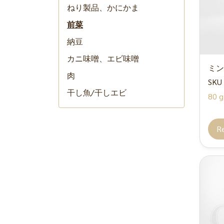
ねり製品、かにかま
かに
前菜
魚、タコ
納豆
貝類
カニ味噌、エビ味噌
えび
ミン
肉
SKU 
干し魚/干しエビ
80 
海藻製品
果物・野菜類製品
R
加工食品
果実加工品
豆製品
小麦粉製品
日本米