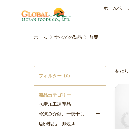
ホームペー
ホーム
すべての製品
前菜
すべての製品
私たち
New item
フィルター
(0)
おすすめ商品
麺類
商品カテゴリー
水産加工調理品
冷凍魚介類、一夜干し
魚卵製品、卵焼き
うに