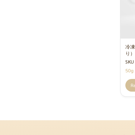
イタリア製
韓国製
マヨネーズとサラダドレッシ
ング
醤油・ソース類
冷凍
汁
り）
酢、料理酒、みりん
SKU 
50g 
調味料・香辛料
インスタントカレー
R
ごま
サラダ油
飲料良品
ゆず産
ゼラチン