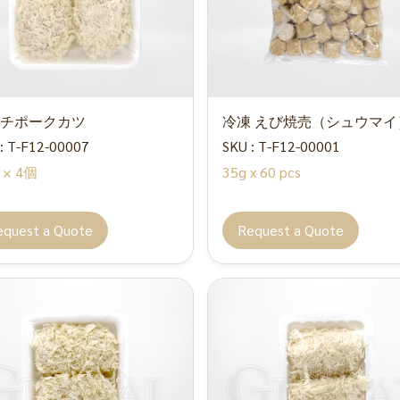
チポークカツ
冷凍 えび焼売（シュウマイ
: T-F12-00007
SKU : T-F12-00001
g × 4個
35g x 60 pcs
equest a Quote
Request a Quote