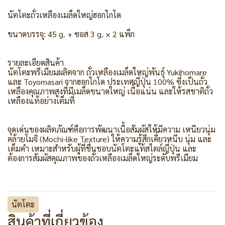
นัตโตะถั่วเหลืองเมล็ดใหญ่ฮอกไกโด
ขนาดบรรจุ: 45 g. + ซอส 3 g. × 2 แพ็ก
รายละเอียดสินค้า
นัตโตะพรีเมียมผลิตจาก ถั่วเหลืองเมล็ดใหญ่พันธุ์ Yukihomare
และ Toyomasari จากฮอกไกโด ประเทศญี่ปุ่น 100% ซึ่งเป็นถั่ว
เหลืองคุณภาพสูงที่มีเมล็ดขนาดใหญ่ เนื้อแน่น และให้รสชาติถั่ว
เหลืองแท้อย่างเต็มที่
จุดเด่นของผลิตภัณฑ์คือการพัฒนาเนื้อสัมผัสให้มีความ เหนียวนุ่ม
คล้ายโมจิ (Mochi-like Texture) ให้ความรู้สึกเคี้ยวหนึบ นุ่ม และ
เต็มคำ เหมาะสำหรับผู้ที่ชื่นชอบนัตโตะแท้สไตล์ญี่ปุ่น และ
ต้องการสัมผัสคุณภาพของถั่วเหลืองเมล็ดใหญ่ระดับพรีเมียม
นัตโตะ
สินค้าที่เกี่ยวข้อง