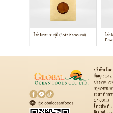
ไข่ปลาคาราสุมิ (Soft Karasumi)
ไข่ป
Pow
บริษัท โกลบ
ที่อยู่ :
142 
ประเวศ เข
กรุงเทพมห
เวลาทำการ
17.00น.)
@globaloceanfoods
โทรศัพท์ :
อีเมลล์ :
cs