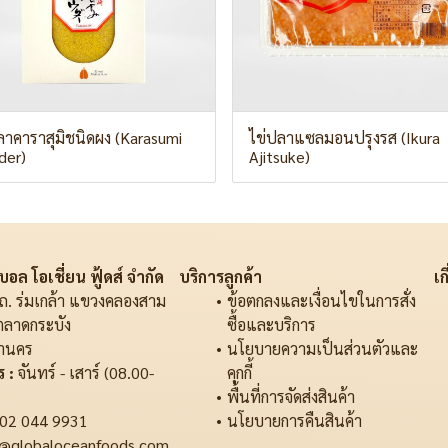
ลาคาราสุมิชนิดผง (Karasumi
ไข่ปลาแซลมอนปรุงรส (Ikura
der)
Ajitsuke)
อล โอเชี่ยน ฟู้ดส์ จำกัด
บริการลูกค้า
เก
ถ. ร่มเกล้า แขวงคลองสาม
ข้อตกลงและเงื่อนไขในการสั่ง
ตลาดกระบัง
ซื้อและบริการ
านคร
นโยบายความเป็นส่วนตัวและ
 :
จันทร์ - เสาร์ (08.00-
คุกกี้
พื้นที่การจัดส่งสินค้า
02 044 9931
นโยบายการคืนสินค้า
@globaloceanfoods.com