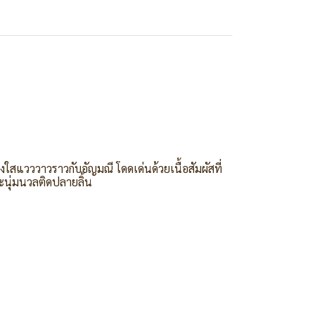
ใสแวววาวราวกับอัญมณี โดดเด่นด้วยเนื้อสัมผัสที่
ละนุ่มนวลติดปลายลิ้น