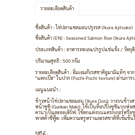
รายละเอียดสินค้า
ชื่อสินค้า : ไข่ปลาแซลมอนปรุงรส (Ikura Ajitsuke)
ชื่อสินค้า (EN) : Seasoned Salmon Roe (Ikura Ajit
ประเภทสินค้า : อาหารทะเลแปรรูปแช่แข็ง / วัตถุดิ
ปริมาณสุทธิ : 500 กรัม
รายละเอียดสินค้า : อิ่มเอมกับรสชาติอูมามิแท้ๆ จา
"แตกเป๊ะ" ในปาก (Puchi-Puchi texture) ผ่านการปรุ
เมนูแนะนำ :
ข้าวหน้าไข่ปลาแซลมอน (Ikura Don): วางบนข้าวสว
หน้าซูชิ (Gunkan Maki): ใช้เป็นท็อปปิ้งซูชิแบบห่
คานาเป้และออเดิร์ฟ: ใช้ตกแต่งบนแครกเกอร์หรือขนม
พาสต้าซีฟู้ด: เพิ่มความหรูหราและรสชาติที่เข้มข้น
วิธีใช้ :