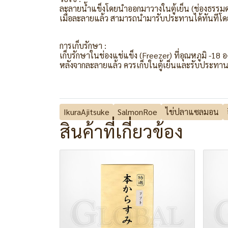
ละลายน้ำแข็งโดยนำออกมาวางในตู้เย็น (ช่องธรรมดา
เมื่อละลายแล้ว สามารถนำมารับประทานได้ทันทีโดยไ
การเก็บรักษา :
เก็บรักษาในช่องแช่แข็ง (Freezer) ที่อุณหภูมิ -18 
หลังจากละลายแล้ว ควรเก็บในตู้เย็นและรับประทานใ
IkuraAjitsuke
SalmonRoe
ไข่ปลาแซลมอน
สินค้าที่เกี่ยวข้อง