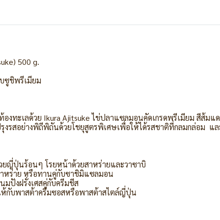
suke) 500 g.
บซูชิพรีเมียม
กท้องทะเลด้วย Ikura Ajitsuke ไข่ปลาแซลมอนคัดเกรดพรีเมียม สีส้มแดง
งรสอย่างพิถีพิถันด้วยโชยุสูตรพิเศษเพื่อให้ได้รสชาติที่กลมกล่อม แ
ยญี่ปุ่นร้อนๆ โรยหน้าด้วยสาหร่ายและวาซาบิ
อสาหร่าย หรือทานคู่กับซาชิมิแซลมอน
ปังฝรั่งเศสคู่กับครีมชีส
ให้กับพาสต้าครีมซอสหรือพาสต้าสไตล์ญี่ปุ่น