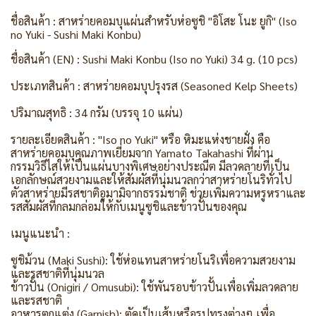
ชื่อสินค้า : สาหร่ายคอมบุแผ่นสำหรับห่อซูชิ "อิโสะ โนะ ยูกิ" (Iso
no Yuki - Sushi Maki Konbu)
ชื่อสินค้า (EN) : Sushi Maki Konbu (Iso no Yuki) 34 g. (10 pcs)
ประเภทสินค้า : สาหร่ายคอมบุปรุงรส (Seasoned Kelp Sheets)
ปริมาณสุทธิ : 34 กรัม (บรรจุ 10 แผ่น)
รายละเอียดสินค้า : "Iso no Yuki" หรือ หิมะแห่งชายฝั่ง คือ
สาหร่ายคอมบุคุณภาพเยี่ยมจาก Yamato Takahashi ที่ผ่าน
กรรมวิธีไสให้เป็นแผ่นบางพิเศษอย่างประณีต มีลวดลายที่เป็น
เอกลักษณ์สวยงามและให้สัมผัสที่นุ่มนวลกว่าสาหร่ายโนริทั่วไป
ตัวสาหร่ายมีรสชาติอูมามิจากธรรมชาติ ช่วยเพิ่มความหรูหราและ
รสสัมผัสที่กลมกล่อมให้กับเมนูซูชิและข้าวปั้นของคุณ
เมนูแนะนำ :
ซูชิม้วน (Maki Sushi): ใช้ห่อแทนสาหร่ายโนริเพื่อความสวยงาม
และรสชาติที่นุ่มนวล
ข้าวปั้น (Onigiri / Omusubi): ใช้พันรอบข้าวปั้นเพื่อเพิ่มลวดลาย
และรสชาติ
อาหารตกแต่ง (Garnish): ตัดเป็นเส้นหรือรูปทรงต่างๆ เพื่อ