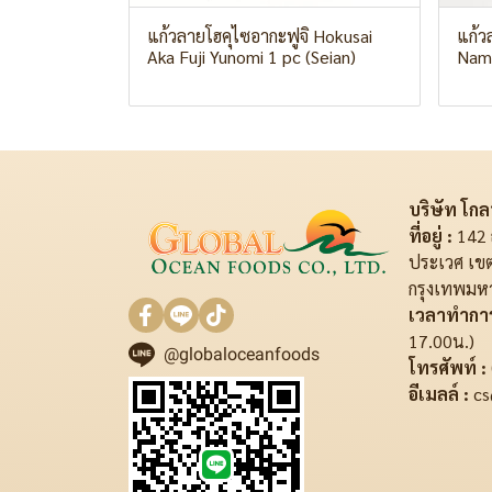
แก้วลายโฮคุไซอากะฟูจิ Hokusai
แก้ว
Aka Fuji Yunomi 1 pc (Seian)
Nami
บริษัท โกลบ
ที่อยู่ :
142 
ประเวศ เข
กรุงเทพมห
เวลาทำการ
17.00น.)
@globaloceanfoods
โทรศัพท์ :
อีเมลล์ :
cs