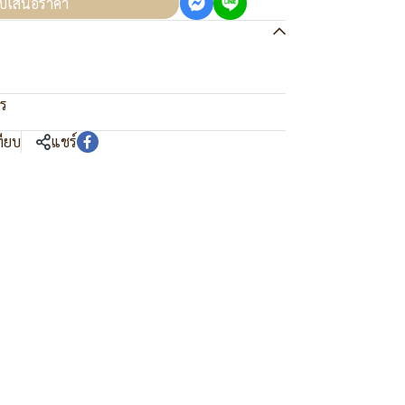
บเสนอราคา
าร
ทียบ
แชร์