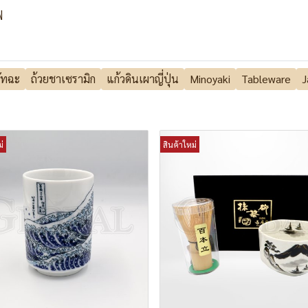
ฟ
มัทฉะ
ถ้วยชาเซรามิก
แก้วดินเผาญี่ปุ่น
Minoyaki
Tableware
J
่
สินค้าใหม่