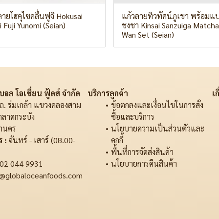
ลายโฮคุไซคลื่นฟูจิ Hokusai
แก้วลายทิวทัศน์ภูเขา พร้อมแ
 Fuji Yunomi (Seian)
ชงชา Kinsai Sanzuiga Matcha
Wan Set (Seian)
อล โอเชี่ยน ฟู้ดส์ จำกัด
บริการลูกค้า
เก
ถ. ร่มเกล้า แขวงคลองสาม
ข้อตกลงและเงื่อนไขในการสั่ง
ตลาดกระบัง
ซื้อและบริการ
านคร
นโยบายความเป็นส่วนตัวและ
 :
จันทร์ - เสาร์ (08.00-
คุกกี้
พื้นที่การจัดส่งสินค้า
02 044 9931
นโยบายการคืนสินค้า
@globaloceanfoods.com